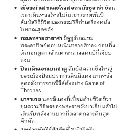
เมืองเก่าเฟซและโรงฟอกหนังชูอาร่า
ย้อน
เวลาเดินหลงใหลไปในเขาวงกตพันปี
สัมผัสวิถีชีวิตและกรรมวิธีทำเครื่องหนัง
โบราณสุดขลัง
ทะเลทรายซาฮาร่า
ขี่อูฐรับลมชม
พระอาทิตย์ตกบนเนินทรายสีทอง ก่อนทิ้ง
ตัวนอนดูดาวล้านดวงกลางแคมป์ที่เงียบ
สงบ
ป้อมดินเอทเบนฮาดู
สัมผัสความยิ่งใหญ่
ของเมืองป้อมปราการดินสีแดง ฉากหลัง
สุดอลังการจากซีรีส์ดังอย่าง Game of
Thrones
มาราเกช
นครสีแดงที่เปี่ยมด้วยชีวิตชีวา
ชมความวิจิตรของพระราชวังบาเฮีย แล้วไป
เดินรับพลังงานบวกที่ตลาดกลางคืนสุด
คึกคัก
สุเหร่ากษัตริย์ฮัสซันที่ 2
มัสยิดริม