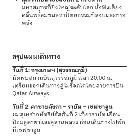
มหาสมุทรที่ยิ่งใหญ่ระดับโลก นั่งฟังเสียง
คลื่นพร้อมชมสถาปัตยกรรมที่สงบและทรง
พลัง
สรุปแผนเดินทาง
วันที่ 1: กรุงเทพฯ (สุวรรณภูมิ)
นัดพบสนามบินสุวรรณภูมิ เวลา 20.00 น.
เตรียมออกเดินทางสู่โมร็อกโกโดยสายการบิน
Qatar Airways
วันที่ 2: คาซาบลังกา – ราบัต – เชฟชาอูน
ชมสุเหร่ากษัตริย์ฮัสซันที่ 2 เที่ยวราบัต เยือน
ป้อมอูดายาและสุสานหลวง ก่อนเดินทางไปพัก
ที่เชฟชาอูน