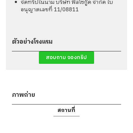
จัดทริปในนาม บริษัท ฟีลโซกู๊ด จำกัด ใบ
อนุญาตเลขที่ 11/08811
ตัวอย่างโรงแรม
สอบถาม จองทริป
ภาพถ่าย
สถานที่