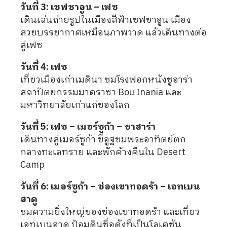
วันที่ 3: เชฟชาอูน – เฟซ
เดินเล่นถ่ายรูปในเมืองสีฟ้าเชฟชาอูน เมือง
สวยบรรยากาศเหมือนภาพวาด แล้วเดินทางต่อ
สู่เฟซ
วันที่ 4: เฟซ
เที่ยวเมืองเก่าเมดินา ชมโรงฟอกหนังชูอาร่า
สถาปัตยกรรมมาดราซา Bou Inania และ
มหาวิทยาลัยเก่าแก่ของโลก
วันที่ 5: เฟซ – เมอร์ซูก้า – ซาฮาร่า
เดินทางสู่เมอร์ซูก้า ขี่อูฐชมพระอาทิตย์ตก
กลางทะเลทราย และพักค้างคืนใน Desert
Camp
วันที่ 6: เมอร์ซูก้า – ช่องเขาทอดร้า – เอทเบน
ฮาดู
ชมความยิ่งใหญ่ของช่องเขาทอดร้า และเที่ยว
เอทเบนฮาดู ป้อมดินชื่อดังที่เป็นโลเคชัน