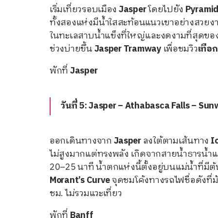
เริ่มเที่ยวรอบเมือง
Jasper
โดยไปยัง
Pyramid
ทั้งสองแห่งมีน้ำใสสะท้อนแนวเขาอย่างสวยงา
ในทะเลสาบน้ำแข็งที่ใหญ่และงดงามที่สุดขอ
ช่วงบ่ายขึ้น
Jasper Tramway
เพื่อชมวิว
เทือก
พักที่
Jasper
วันที่ 5: Jasper – Athabasca Falls – Su
ออกเดินทางจาก
Jasper
ลงใต้ตามเส้นทาง
I
ไม่สูงมากแต่ทรงพลัง เกิดจากสายน้ำธารน้ำแ
20–25 นาที น้ำตกแห่งนี้ตั้งอยู่บนแม่น้ำที
Morant’s Curve
จุดชมโค้งทางรถไฟชื่อดังที
ชม. ไม่รวมแวะเที่ยว
พักที่
Banff