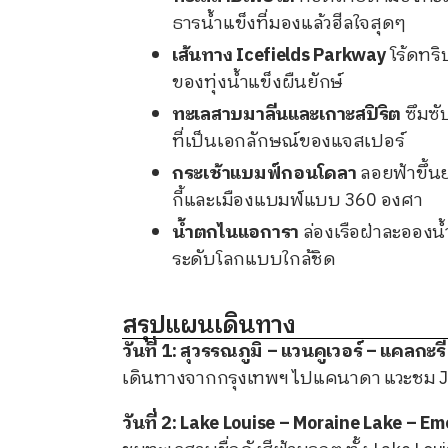
ธารน้ำแข็งที่มองแล้วฮีลใจสุดๆ
เส้นทาง Icefields Parkway
โร้ดทริ
ของทุ่งน้ำแข็งผืนยักษ์
ทะเลสาบมาลีนและเกาะสปิริต
ซึมซั
ที่เป็นเอกลักษณ์ของแจสเปอร์
กระเช้าแบมฟ์กอนโดลา
ลอยฟ้าขึ้น
กี้และเมืองแบมฟ์แบบ 360 องศา
น้ำตกไนแอการา
ล่องเรือฝ่าละอองน้
ระดับโลกแบบใกล้ชิด
สรุปแผนเดินทาง
วันที่ 1: สุวรรณภูมิ – แวนคูเวอร์ – แคลก
เดินทางจากกรุงเทพฯ ไปแคนาดา แวะชม Jo
วันที่ 2: Lake Louise – Moraine Lake – E