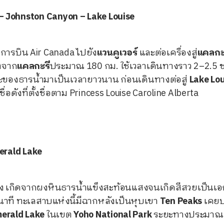
ี – Johnston Canyon – Lake Louise
การบิน Air Canada ไปยัง
แวนคูเวอร์
และต่อเครื่องสู่
แคลกะ
งจาก
แคลกะรี
ประมาณ 180 กม. ใช้เวลาเดินทางราว 2–2.5 
าะของธารน้ำมาเป็นเวลายาวนาน ก่อนเดินทางต่อสู่
Lake Lou
ังที่ตั้งชื่อตาม Princess Louise Caroline Alberta
merald Lake
ง เกิดจากผงหินธารน้ำแข็งสะท้อนแสงจนเกิดสีสวยเป็นเอ
าที ทะเลสาบแห่งนี้มีฉากหลังเป็นหุบเขา
Ten Peaks
เคยป
erald Lake
ในเขต
Yoho National Park
ระยะทางประมาณ 65