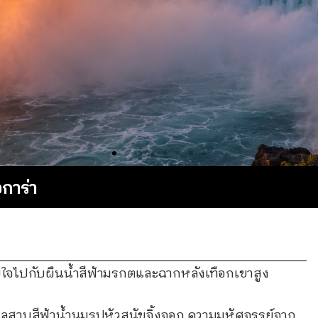
การ่า
ใจไปกับผืนน้ำสีฟ้ามรกตและฉากหลังเทือกเขาสูง
าบสีฟ้าน้ำนมรูปหัวสุนัขจิ้งจอก ความมหัศจรรย์จาก