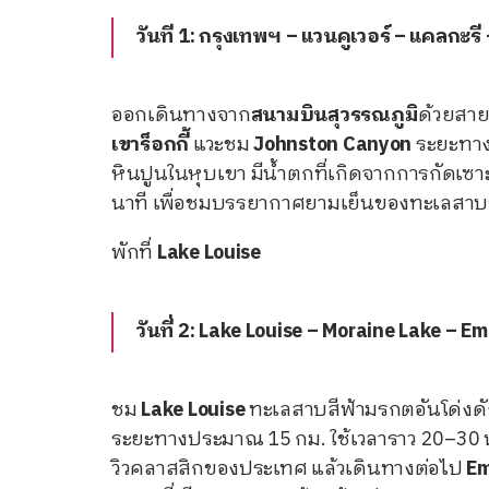
วันที 1: กรุงเทพฯ – แวนคูเวอร์ – แคลกะร
ออกเดินทางจาก
สนามบินสุวรรณภูมิ
ด้วยสาย
เขาร็อกกี้
แวะชม
Johnston Canyon
ระยะทา
หินปูนในหุบเขา มีน้ำตกที่เกิดจากการกัดเซ
นาที เพื่อชมบรรยากาศยามเย็นของทะเลสาบชื่อด
พักที่
Lake Louise
วันที่ 2: Lake Louise – Moraine Lake – E
ชม
Lake Louise
ทะเลสาบสีฟ้ามรกตอันโด่งดั
ระยะทางประมาณ 15 กม. ใช้เวลาราว 20–30 น
วิวคลาสสิกของประเทศ แล้วเดินทางต่อไป
Em