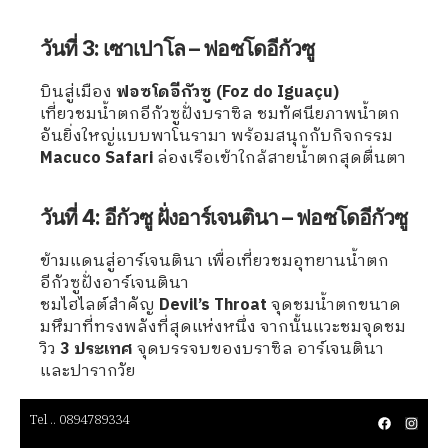
วันที่ 3: เซาเปาโล – ฟอซโดอีกัวซู
บินสู่เมือง
ฟอซโดอีกัวซู (Foz do Iguaçu)
เที่ยวชมน้ำตกอีกัวซูฝั่งบราซิล ชมทัศนียภาพน้ำตก
อันยิ่งใหญ่แบบพาโนรามา พร้อมสนุกกับกิจกรรม
Macuco Safari
ล่องเรือเข้าใกล้สายน้ำตกสุดตื่นตา
วันที่ 4: อีกัวซู ฝั่งอาร์เจนตินา – ฟอซโดอีกัวซู
ข้ามแดนสู่อาร์เจนตินา เพื่อเที่ยวชมอุทยานน้ำตก
อีกัวซูฝั่งอาร์เจนตินา
ชมไฮไลต์สำคัญ
Devil’s Throat
จุดชมน้ำตกขนาด
มหึมาที่ทรงพลังที่สุดแห่งหนึ่ง จากนั้นแวะชมจุดชม
วิว
3 ประเทศ
จุดบรรจบของบราซิล อาร์เจนตินา
และปารากวัย
Tel .. 0894789334
วันที่ 5: ฟอซโดอีกัวซู – ซานติอาโก