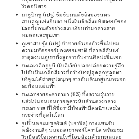
วิวคอปีศาจ
มาชูปิกชู (เปรู) ซึมซับมนต์ขลังของนคร
สาบสูญแห่งอินคา หนึ่งในเจ็ดสิ่งมหัศจรรย์ของ
โลกที่ซ่อนตัวอย่างสงบเงียบท่ามกลางสาย
หมอกและขุนเขา
ภูเขาสายรุ้ง (เปรู) ท้าทายตัวเองก้าวขึ้นไปชม
ความมหัศจรรย์ของธรรมชาติ ที่สาดสีสันแร่
ธาตุลงบนภูเขาทั้งลูกราวกับงานศิลปะชิ้นเอก
ทะเลเกลืออูยูนี (โบลิเวีย) ปลดปล่อยความรู้สึก
ไปกับผืนเกลือสีขาวที่กว้างใหญ่สุดลูกหูลูกตา
ให้คุณได้ถ่ายรูปสนุกๆ ราวกับเดินอยู่บนกระจก
สะท้อนแผ่นฟ้า
ทะเลทรายอะตากามา (ชิลี) ทิ้งความวุ่นวาย
แล้วไปนอนเอนกายดูดาวนับล้านดวงกลาง
ทะเลทราย ที่ได้ชื่อว่ามีท้องฟ้ามืดสนิทและใส
กระจ่างที่สุดในโลก
รูปปั้นพระเยซูคริสต์ (บราซิล) กางแขนรับ
พลังงานดีๆ บนยอดเขาคอร์โควาโด พร้อมชม
วิวเมืองริโอเดจาเนโรที่โอบล้อมด้วยทะเลและ