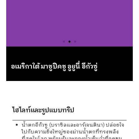
อเมริกาใต้ มาชูปิคชู อูยูนี่ อีกัวซู่
ไฮไลท์และรูปแบบทริป
น้ำตกอีกัวซู (บราซิลและอาร์เจนตินา) ปล่อยใจ
ไปกับความยิ่งใหญ่ของม่านน้ำตกที่ทรงพลัง
ที่สุดในโลก พร้อมรับละอองน้ำเย็นฉ่ำที่จุดชม