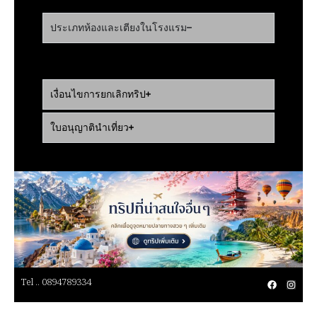
ประเภทห้องและเตียงในโรงแรม
เงื่อนไขการยกเลิกทริป
ใบอนุญาตินำเที่ยว
Tel .. 0894789334