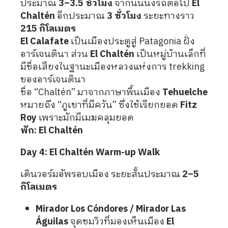
ประมาณ
3–3.5 ชั่วโมง
จากนั้นนั่งรถต่อไป
El
Chaltén
อีกประมาณ
3 ชั่วโมง
ระยะทางราว
215 กิโลเมตร
El Calafate
เป็นเมืองประตูสู่ Patagonia ฝั่ง
อาร์เจนตินา ส่วน
El Chaltén
เป็นหมู่บ้านเล็กที่
มีชื่อเสียงในฐานะเมืองหลวงแห่งการ trekking
ของอาร์เจนตินา
ชื่อ “Chaltén” มาจากภาษาพื้นเมือง
Tehuelche
หมายถึง “ภูเขาที่มีควัน” ซึ่งใช้เรียกยอด
Fitz
Roy
เพราะมักมีเมฆคลุมยอด
พัก: El Chaltén
Day 4: El Chaltén Warm-up Walk
เดินวอร์มอัพรอบเมือง ระยะสั้นประมาณ
2–5
กิโลเมตร
Mirador Los Cóndores / Mirador Las
Águilas
จุดชมวิวที่มองเห็นเมือง
El