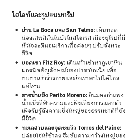
ไฮไลท์และรูปแบบทริป
ย่าน La Boca และ San Telmo:
เดินทอด
น่องเสพสีสันในบัวโนสไอเรส เมืองยุโรปที่มี
หัวใจละตินอเมริกาเพื่อค่อยๆ ปรับจังหวะ
ชีวิต
ยอดเขา Fitz Roy:
เดินเท้าเข้าหาภูเขาหิน
แกรนิตสัญลักษณ์ของปาตาโกเนีย เพื่อ
ทบทวนว่าร่างกายและใจเราพาไปได้ไกล
แค่ไหน
ธารน้ำแข็ง Perito Moreno:
ยืนมองกำแพง
น้ำแข็งสีฟ้าครามและฟังเสียงการแตกตัว
เพื่อรับรู้ถึงความยิ่งใหญ่ของธรรมชาติที่ยัง
มีชีวิต
ทะเลสาบและจุดชมวิว Torres del Paine:
ปล่อยใจให้ช้าลง ซึมซับความกว้างใหญ่ของ