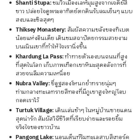
Shanti Stupa:
ชมวิวเมืองเลห์มุมสูงจากเจดีย์สี
ขาว ปล่อยใจดูพระอาทิตย์ตกดินรับลมเย็นๆ แบบ
สงบและชิลสุดๆ
Thiksey Monastery:
สัมผัสความขลังของทิเบต
น้อยแห่งอินเดีย เดินชมสถาปัตยกรรมสวยงาม
บนเนินเขาที่ทำให้ใจเรานิ่งขึ้น
Khardung La Pass:
ท้าทายตัวเองบนถนนที่สูง
ที่สุดในโลก เก็บภาพเทือกเขาหิมะสุดอลังการที่
สวยจนลืมความเหนื่อย
Nubra Valley:
ขี่อูฐสองโหนกย่ำทรายนุ่มๆ
ท่ามกลางทะเลทรายสีทองที่มีภูเขาสูงใหญ่โอบ
กอดเราไว้
Turtuk Village:
เดินเล่นช้าๆ ในหมู่บ้านชายแดน
สุดน่ารัก สัมผัสวิถีชีวิตที่เรียบง่ายและรอยยิ้ม
จริงใจของชาวบ้าน
Pangong Lake:
นอนเต็นท์ริมทะเลสาบสีเทอร์ค