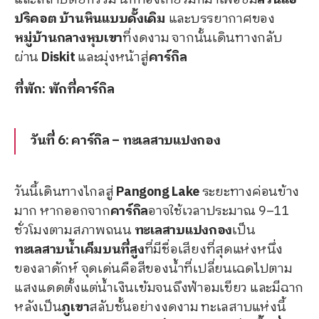
และสถาปัตยกรรม นักท่องเที่ยวมักมาเพื่อชม
สวนแอ
ปริคอต
บ้านหินแบบดั้งเดิม
และบรรยากาศของ
หมู่บ้านกลางหุบเขา
ที่งดงาม จากนั้นเดินทางกลับ
ผ่าน
Diskit
และมุ่งหน้าสู่
คาร์กิล
ที่พัก: พักที่คาร์กิล
วันที่ 6: คาร์กิล – ทะเลสาบแปงกอง
วันนี้เดินทางไกลสู่
Pangong Lake
ระยะทางค่อนข้าง
มาก หากออกจาก
คาร์กิล
อาจใช้เวลาประมาณ 9–11
ชั่วโมงตามสภาพถนน
ทะเลสาบแปงกอง
เป็น
ทะเลสาบน้ำเค็มบนที่สูง
ที่มีชื่อเสียงที่สุดแห่งหนึ่ง
ของลาดักห์ จุดเด่นคือสีของน้ำที่เปลี่ยนเฉดไปตาม
แสงแดดตั้งแต่น้ำเงินเข้มจนถึงฟ้าอมเขียว และมีฉาก
หลังเป็น
ภูเขา
สลับชั้นอย่างงดงาม ทะเลสาบแห่งนี้