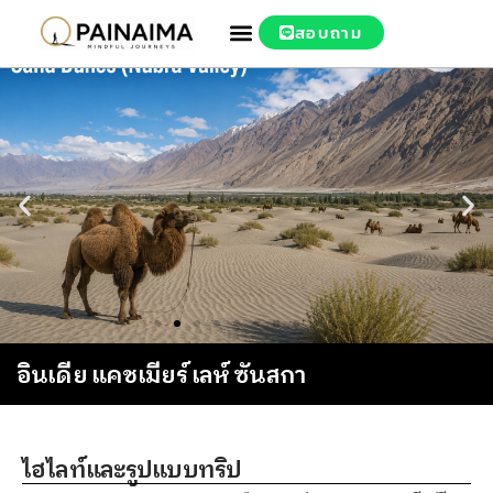
สอบถาม
อินเดีย แคชเมียร์ เลห์ ซันสกา
ไฮไลท์และรูปแบบทริป