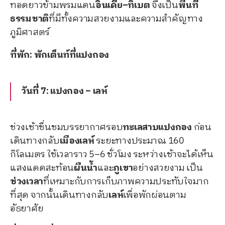
ทอดยาวข้ามพรมแดน
อินเดีย–ทิเบต
จึงเป็น
พื้นที่
ธรรมชาติ
ที่มีทั้งความสวยงามและความสำคัญทาง
ภูมิศาสตร์
ที่พัก: พักเต็นท์ที่แปงกอง
วันที่ 7: แปงกอง – เลห์
ช่วงเช้าชื่นชมบรรยากาศรอบ
ทะเลสาบแปงกอง
ก่อน
เดินทางกลับ
เมืองเลห์
ระยะทางประมาณ 160
กิโลเมตร ใช้เวลาราว 5–6 ชั่วโมง ระหว่างเช้าจะได้เห็น
แสงแดดสะท้อน
ผืนน้ำ
และ
ภูเขา
อย่างสวยงาม เป็น
ช่วงเวลา
ที่เหมาะกับการเก็บภาพความประทับใจมาก
ที่สุด จากนั้นเดินทางกลับ
เลห์
เพื่อพักผ่อนตาม
อัธยาศัย