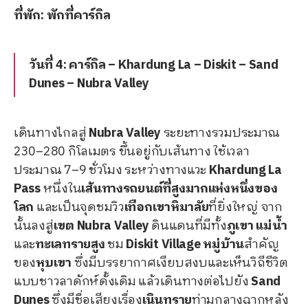
ที่พัก: พักที่คาร์กิล
วันที่ 4: คาร์กิล – Khardung La – Diskit – Sand
Dunes – Nubra Valley
เดินทางไกลสู่
Nubra Valley
ระยะทางรวมประมาณ
230–280 กิโลเมตร ขึ้นอยู่กับเส้นทาง ใช้เวลา
ประมาณ 7–9 ชั่วโมง ระหว่างทางแวะ
Khardung La
Pass
หนึ่งใน
เส้นทางรถยนต์ที่สูงมากแห่งหนึ่งของ
โลก
และเป็นจุดชมวิว
เทือกเขาหิมาลัย
ที่ยิ่งใหญ่ จาก
นั้นลงสู่
เขต Nubra Valley
ดินแดนที่มีทั้ง
ภูเขา
แม่น้ำ
และ
ทะเลทรายสูง
ชม
Diskit Village
หมู่บ้าน
สำคัญ
ของ
หุบเขา
ซึ่งมีบรรยากาศเงียบสงบและเห็นวิถีชีวิต
แบบชาวลาดักห์ดั้งเดิม แล้วเดินทางต่อไปยัง
Sand
Dunes
ซึ่งมีชื่อเสียงเรื่อง
เนินทราย
ท่ามกลางฉากหลัง