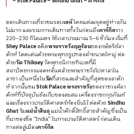
– Stok Palace – Sindhu Ghat – คาร์กิล
ออกเดินทางเที่ยวชมรอบ
เลห์
โดยแต่ละจุดอยู่ห่างกัน
ไม่มาก และรวมการเดินทางทั้งวันก่อนถึง
คาร์กิล
ราว
220–230 กิโลเมตร ใช้เวลาประมาณ 5–6 ชั่วโมง เริ่มที่
Shey Palace
อดีต
พระราชวังฤดูร้อน
ของกษัตริย์ลา
ดักห์ โดดเด่นด้วยพระพุทธรูปทองคำขนาดใหญ่ ต่อ
ด้วย
วัด Thiksey
วัดพุทธนิกายทิเบตที่มี
สถาปัตยกรรมลดหลั่นคล้ายพระราชวังโปตาลาใน
ลาซา เป็นหนึ่งใน
วัด
ที่สวยและสำคัญที่สุดของลาดัก
ห์ จากนั้นชม
Stok Palace
พระราชวัง
ของราชวงศ์ลา
ดักห์ที่ปัจจุบันยังเก็บของสะสม เครื่องราชกกุธภัณฑ์
และเรื่องราวประวัติศาสตร์ท้องถิ่นไว้ ต่อด้วย
Sindhu
Ghat
ริม
แม่น้ำสินธุ
แม่น้ำศักดิ์สิทธิ์สายสำคัญซึ่งเป็น
ที่มาของชื่อ “India” ในทางประวัติศาสตร์ ก่อนเดิน
ทางต่อสู่เมือง
คาร์กิล