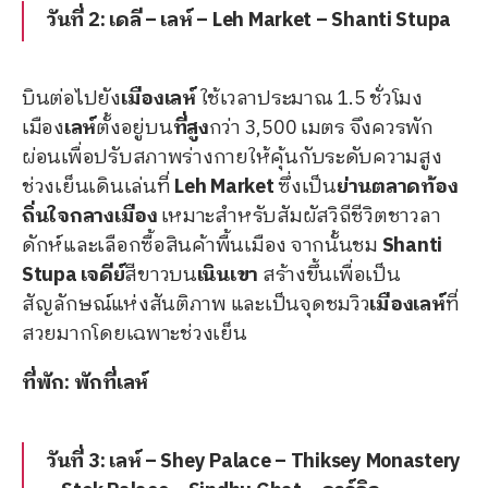
วันที่ 2: เดลี – เลห์ – Leh Market – Shanti Stupa
บินต่อไปยัง
เมืองเลห์
ใช้เวลาประมาณ 1.5 ชั่วโมง
เมือง
เลห์
ตั้งอยู่บน
ที่สูง
กว่า 3,500 เมตร จึงควรพัก
ผ่อนเพื่อปรับสภาพร่างกายให้คุ้นกับระดับความสูง
ช่วงเย็นเดินเล่นที่
Leh Market
ซึ่งเป็น
ย่านตลาดท้อง
ถิ่นใจกลางเมือง
เหมาะสำหรับสัมผัสวิถีชีวิตชาวลา
ดักห์และเลือกซื้อสินค้าพื้นเมือง จากนั้นชม
Shanti
Stupa
เจดีย์
สีขาวบน
เนินเขา
สร้างขึ้นเพื่อเป็น
สัญลักษณ์แห่งสันติภาพ และเป็นจุดชมวิว
เมืองเลห์
ที่
สวยมากโดยเฉพาะช่วงเย็น
ที่พัก: พักที่เลห์
วันที่ 3: เลห์ – Shey Palace – Thiksey Monastery