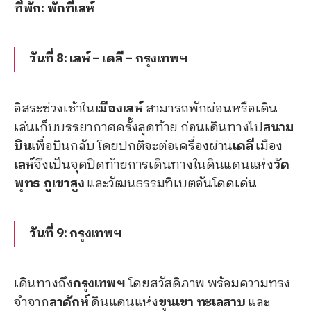
ที่พัก: พักที่เลห์
วันที่ 8: เลห์ – เดลี – กรุงเทพฯ
อิสระช่วงเช้าใน
เมืองเลห์
สามารถพักผ่อนหรือเดิน
เล่นเก็บบรรยากาศครั้งสุดท้าย ก่อนเดินทางไป
สนาม
บิน
เพื่อบินกลับ โดยปกติจะต่อเครื่องผ่าน
เดลี
เมือง
เลห์
จึงเป็นจุดปิดท้ายการเดินทางในดินแดนแห่ง
วัด
พุทธ
ภูเขาสูง
และวัฒนธรรมทิเบตอันโดดเด่น
วันที่ 9: กรุงเทพฯ
เดินทางถึง
กรุงเทพฯ
โดยสวัสดิภาพ พร้อมความทรง
จำจาก
ลาดักห์
ดินแดนแห่ง
ขุนเขา
ทะเลสาบ
และ